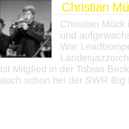
Christian M
Christian Mück 
und aufgewach
War Leadtrompe
Landesjazzorch
Ist Mitglied in der Tobias Bec
auch schon bei der SWR Big 