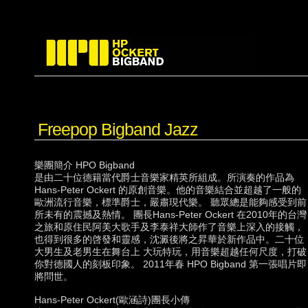
Freepop Bigband Jazz
樂團簡介 HPO Bigband
是由二十位德籍當代爵士音樂家精英所組成。所演奏的作品為
Hans-Peter Ockert 的原創音樂。他的音樂結合並超越了一般的
歐洲流行音樂，標準爵士，嚴肅現代樂。 聽眾總是能夠感受到前
所未有的震撼及熱情。 團長Hans-Peter Ockert 在2010年的台灣
之旅和原住民阿美大歌手及李泰祥大師作了音樂上深入的接觸，
也得到很多的啓發和靈感，沈澱後將之昇華於新作品中。二十位
大男生及老男生在舞台上 大玩特玩，用音樂超越任何尺度，打破
你對德國人的刻板印象。 2011年春 HPO Bigband 第一張唱片即
將問世。
Hans-Peter Ockert(歐涵詩)團長小傳